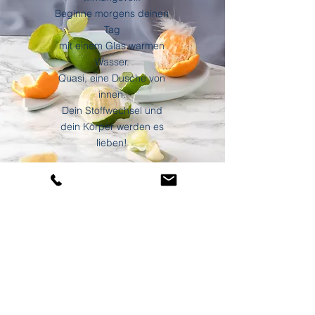
Beginne morgens deinen
Tag
mit einem Glas warmen
Wasser.
Quasi, eine Dusche von
innen.
Dein Stoffwechsel und
dein Körper werden es
lieben!
Blog entdecken
Datenschutz
Impressum
©2025 Buddhi Ayurveda by Monika Müllner-Meir