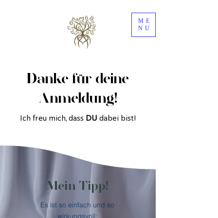
ME
NU
Danke für deine
Anmeldung!
Ich freu mich, dass
DU
dabei bist!
Mein Tipp!
Es ist so einfach und so
wirkungsvoll: