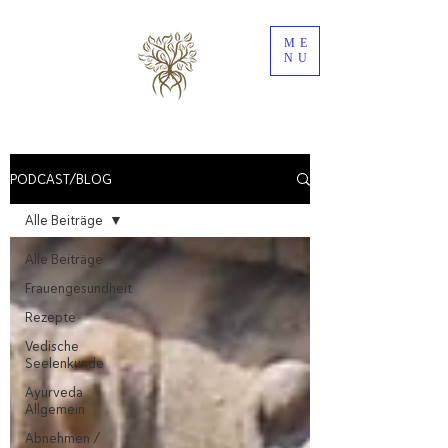
ME
NU
PODCAST/BLOG
Alle Beiträge
Alle Beiträge
Frauengesundheit
Rezepte
Vedische
Seelenkunde
Ayurveda
Allgemein
Abnehmen /