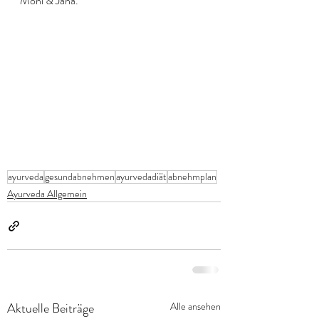
Moni & Jana. 
ayurveda
gesundabnehmen
ayurvedadiät
abnehmplan
Ayurveda Allgemein
Aktuelle Beiträge
Alle ansehen