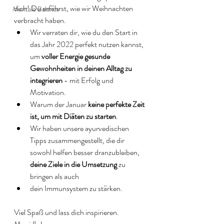
dich! Du erfährst, wie wir Weihnachten 
Mentale Balance
verbracht haben. 
Wir verraten dir, wie du den Start in 
das Jahr 2022 perfekt nutzen kannst, 
um 
voller Energie gesunde 
Gewohnheiten in deinen Alltag zu 
integrieren
 - mit Erfolg und 
Motivation. 
Warum der Januar 
keine perfekte Zeit 
ist, um mit Diäten zu starten
. 
Wir haben unsere ayurvedischen 
Tipps zusammengestellt, die dir 
sowohl helfen besser dranzubleiben, 
deine Ziele in die Umsetzung
 zu 
bringen als auch 
dein Immunsystem zu stärken. 
Viel Spaß und lass dich inspirieren. 