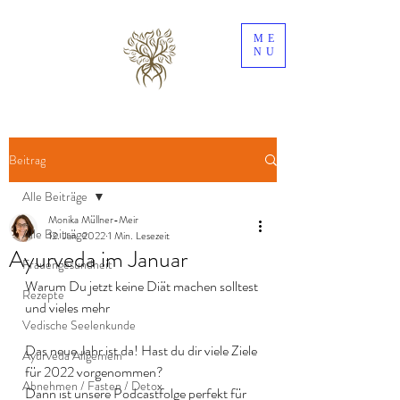
ME
NU
Beitrag
Alle Beiträge
Monika Müllner-Meir
Alle Beiträge
12. Jan. 2022
1 Min. Lesezeit
Ayurveda im Januar
Frauengesundheit
Warum Du jetzt keine Diät machen solltest 
Rezepte
und vieles mehr
Vedische Seelenkunde
Das neue Jahr ist da! Hast du dir viele Ziele 
Ayurveda Allgemein
für 2022 vorgenommen? 
Abnehmen / Fasten / Detox
Dann ist unsere Podcastfolge perfekt für 