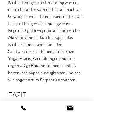
Kapha-Energie eine Ernährung wählen, 
die leicht und erwärmend ist und reich an 
Gewürzen und bitteren Lebensmitteln wie 
Linsen, Blattgemüse und Ingwer ist. 
Regelmäßige Bewegung und körperliche 
Aktivität können dazu beitragen, das 
Kapha zu mobilisieren und den 
Stoffwechsel zu erhöhen. Eine aktive 
Yoga-Praxis, Atemübungen und eine 
regelmäßige Routine können ebenfalls 
helfen, das Kapha auszugleichen und das 
Gleichgewicht im Körper zu bewahren.
FAZIT
Abschließend lässt sich sagen, dass das 
Wissen der drei Doshas hilfreich ist, um 
das eigene Wohlbefinden zu verbessern 