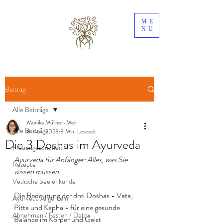
ME
NU
Beitrag
Alle Beiträge
Monika Müllner-Meir
Alle Beiträge
8. Apr. 2023
3 Min. Lesezeit
Die 3 Doshas im Ayurveda
Frauengesundheit
Ayurveda für Anfänger: Alles, was Sie 
Rezepte
wissen müssen. 
Vedische Seelenkunde
Die Bedeutung der drei Doshas - Vata, 
Ayurveda Allgemein
Pitta und Kapha - für eine gesunde 
Abnehmen / Fasten / Detox
Balance im Körper und Geist