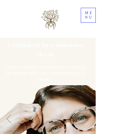
ME
NU
Confident in a summer
dress
Holistic nutrition and lifestyle consulting
for women who want more than just to
be slim.