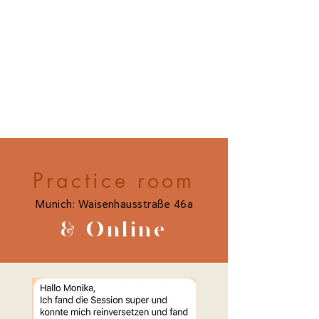
Practice room
Munich: Waisenhausstraße 46a
& Online